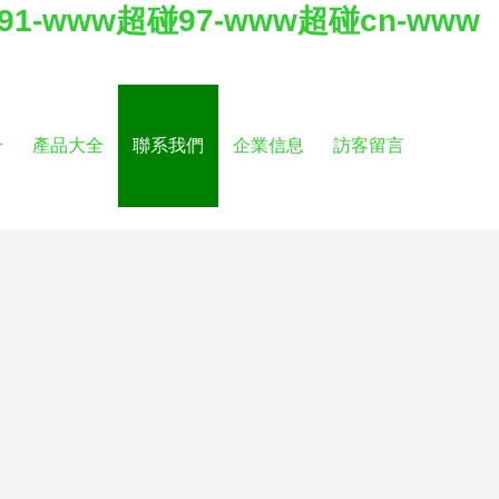
1-www超碰97-www超碰cn-www
介
產品大全
聯系我們
企業信息
訪客留言